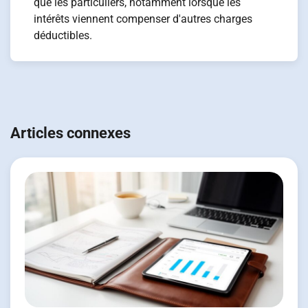
que les particuliers, notamment lorsque les
intérêts viennent compenser d'autres charges
déductibles.
Navigation
de
Articles connexes
l’article