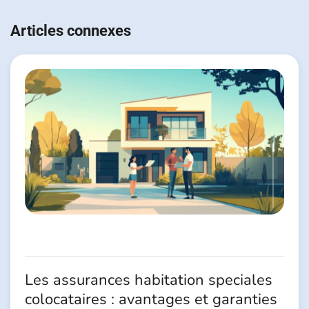
Navigation
de
Articles connexes
l’article
Les assurances habitation speciales
colocataires : avantages et garanties